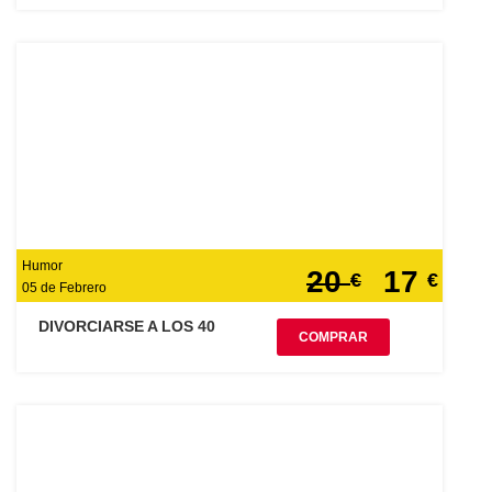
Humor
20
17
€
€
05 de Febrero
DIVORCIARSE A LOS 40
COMPRAR