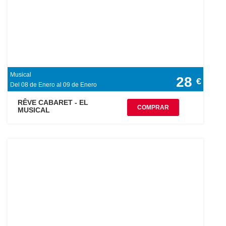
Musical
28
€
Del 08 de Enero al 09 de Enero
RÊVE CABARET - EL
COMPRAR
MUSICAL