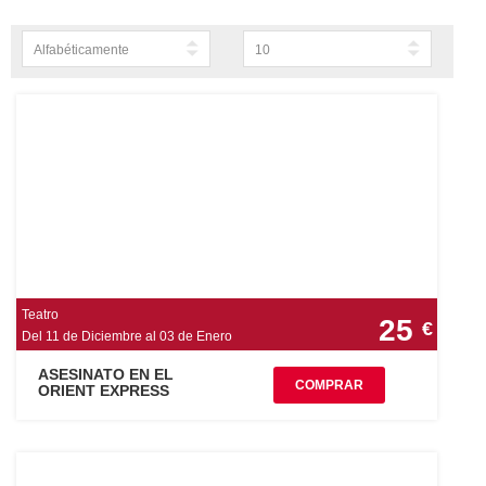
1
2
3
4
Teatro
25
€
Del 11 de Diciembre al 03 de Enero
ASESINATO EN EL
COMPRAR
ORIENT EXPRESS