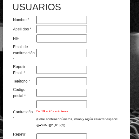
USUARIOS
Nombre *
Apellidos *
NIF
Email de
confirmación
*
Repetir
Email *
Teléfono *
Código
postal *
De 10 a 20 carácteres.
Contraseña
*
(Debe contener números, letras y algún caracter especial
@#%&-+()/*:;!?~|{}$)
Repetir