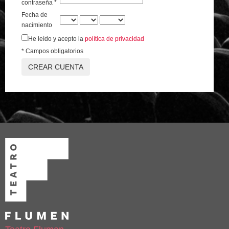
contraseña *
Fecha de
nacimiento
He leído y acepto la
política de privacidad
* Campos obligatorios
CREAR CUENTA