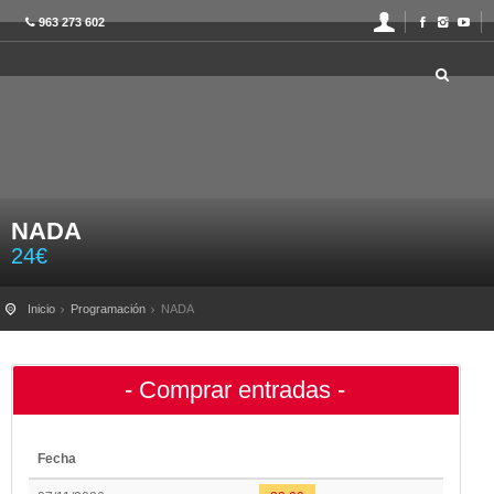
963 273 602
NADA
24
€
Inicio
Programación
NADA
- Comprar entradas -
Fecha