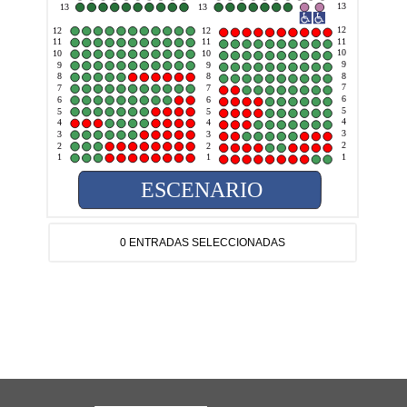
13
13
13
12
12
12
11
11
11
10
10
10
9
9
9
8
8
8
7
7
7
6
6
6
5
5
5
4
4
4
3
3
3
2
2
2
1
1
1
ESCENARIO
0 ENTRADAS SELECCIONADAS