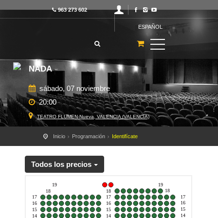
963 273 602
ESPAÑOL
NADA
sábado, 07 noviembre
20:00
TEATRO FLUMEN-Nueva, VALENCIA (VALENCIA)
Inicio
Programación
Identifícate
Todos los precios
19
19
18
18
18
17
17
17
16
16
16
15
15
15
14
14
14