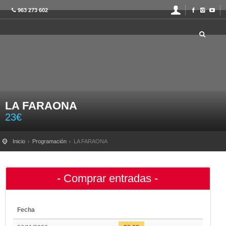
963 273 602
LA FARAONA
23
€
Inicio
Programación
LA FARAONA
- Comprar entradas -
Fecha