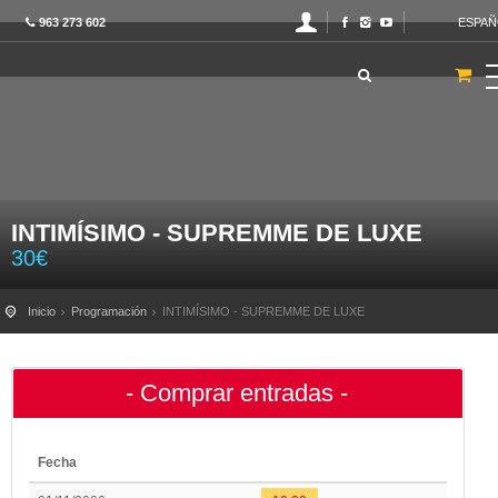
963 273 602
ESPAÑ
INTIMÍSIMO - SUPREMME DE LUXE
30
€
Inicio
Programación
INTIMÍSIMO - SUPREMME DE LUXE
- Comprar entradas -
Fecha