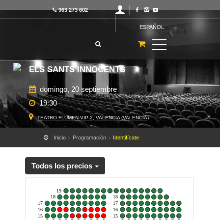
963 273 602
ESPAÑOL
ELS SANTS INNOCENTS
domingo, 20 septiembre
19:30
TEATRO FLUMEN-VIP-2, VALENCIA (VALENCIA)
Inicio
Programación
Identifícate
Todos los precios
19
18
18
17
17
16
16
15
15