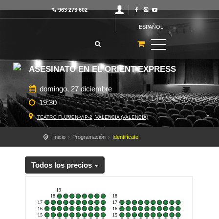
963 273 602
ESPAÑOL
ASESINATO EN EL ORIENT EXPRESS
domingo, 27 diciembre
19:30
TEATRO FLUMEN-VIP-2, VALENCIA (VALENCIA)
Inicio
Programación
Identifícate
Todos los precios
19
18
18
17
17
16
16
15
15