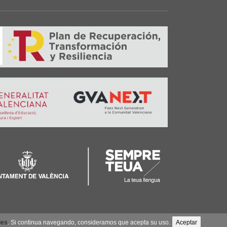
ies
. Si continua navegando, consideramos que acepta su uso.
Aceptar