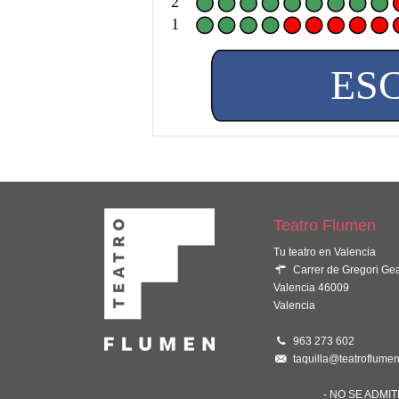
2
1
ES
Teatro Flumen
Tu teatro en Valencia
Carrer de Gregori Ge
Valencia 46009
Valencia
963 273 602
taquilla@teatroflumen
- NO SE ADMI