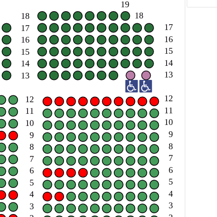
19
18
18
17
17
16
16
15
15
14
14
13
13
12
12
11
11
10
10
9
9
8
8
7
7
6
6
5
5
4
4
3
3