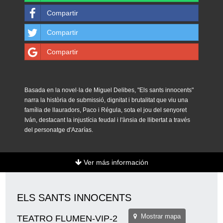
Compartir
Compartir
Compartir
Basada en la novel·la de Miguel Delibes, "Els sants innocents"
narra la història de submissió, dignitat i brutalitat que viu una
família de llauradors, Paco i Régula, sota el jou del senyoret
Iván, destacant la injustícia feudal i l'ànsia de llibertat a través
del personatge d'Azarías.
Ver más información
ELS SANTS INNOCENTS
Mostrar mapa
TEATRO FLUMEN-VIP-2